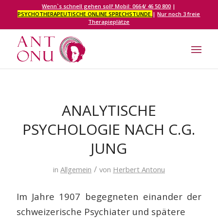
Wenn`s schnell gehen soll! Mobil: 0664/ 46 50 800
|
PSYCHOTHERAPEUTISCHE ONLINE SPRECHSTUNDE
|
Nur noch 3 freie
Therapieplätze
ANALYTISCHE
PSYCHOLOGIE NACH C.G.
JUNG
/
in
Allgemein
von
Herbert Antonu
Im Jahre 1907 begegneten einander der
schweizerische Psychiater und spätere